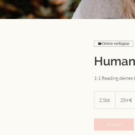
Online verfügbar
Human 
1:1 Reading deines
259
Euro
2 Std.
2
259 €
S
t
d
Weiter
.