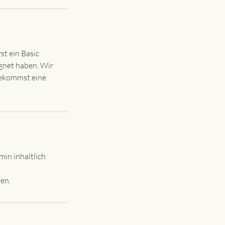
rst ein Basic
gnet haben. Wir
 bekommst eine
min inhaltlich
en.