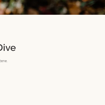
Dive
tene.