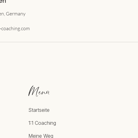
en
sen, Germany
-coaching.com
Menü
Startseite
1:1 Coaching
Meine Weg