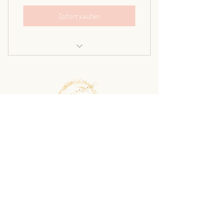
Sofort kaufen
Kick-Off Session
Human Design Basic Reading
Human Design Deep Dive Reading
1x wöchentlich Coaching-Session
Impressum
Abschlussgespräch
Datenschutzerklärung
© 2026 Lisa Johannsen
Menü
Startseite