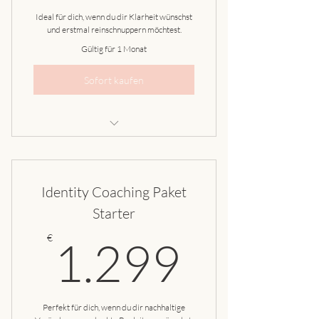
Ideal für dich, wenn du dir Klarheit wünschst
und erstmal reinschnuppern möchtest.
Gültig für 1 Monat
Sofort kaufen
Kick-Off Session
Human Design Basic Reading
Identity Coaching Paket
1x wöchentlich Coaching-Session
Starter
1.299
Abschlussgespräch
€
1.299
Perfekt für dich, wenn du dir nachhaltige