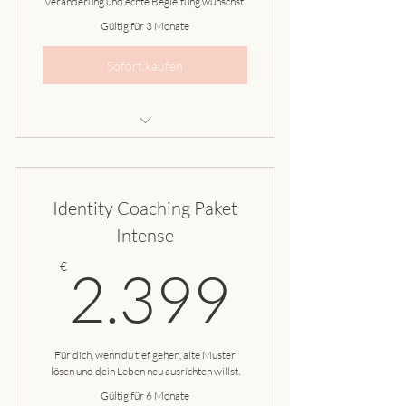
Veränderung und echte Begleitung wünschst.
Gültig für 3 Monate
Sofort kaufen
Kick-Off Session
Human Design Basic Reading
Identity Coaching Paket
1x wöchentlich Coaching-Session
Intense
2.399
Abschlussgespräch
€
2.399
Für dich, wenn du tief gehen, alte Muster
lösen und dein Leben neu ausrichten willst.
Gültig für 6 Monate